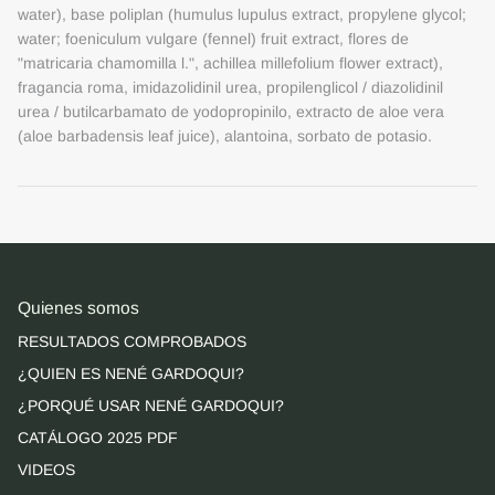
water), base poliplan (humulus lupulus extract, propylene glycol;
water; foeniculum vulgare (fennel) fruit extract, flores de
"matricaria chamomilla l.", achillea millefolium flower extract),
fragancia roma, imidazolidinil urea, propilenglicol / diazolidinil
urea / butilcarbamato de yodopropinilo, extracto de aloe vera
(aloe barbadensis leaf juice), alantoina, sorbato de potasio.
Quienes somos
RESULTADOS COMPROBADOS
¿QUIEN ES NENÉ GARDOQUI?
¿PORQUÉ USAR NENÉ GARDOQUI?
CATÁLOGO 2025 PDF
VIDEOS