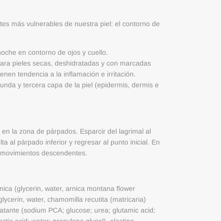
.
rtes más vulnerables de nuestra piel: el contorno de
noche en contorno de ojos y cuello.
ara pieles secas, deshidratadas y con marcadas
enen tendencia a la inflamación e irritación.
gunda y tercera capa de la piel (epidermis, dermis e
 en la zona de párpados. Esparcir del lagrimal al
ta al párpado inferior y regresar al punto inicial. En
s movimientos descendentes.
ica (glycerin, water, arnica montana flower
glycerin, water, chamomilla recutita (matricaria)
dratante (sodium PCA; glucose; urea; glutamic acid;