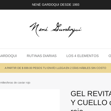
NENÉ GARDOQUI DESDE 1993
GARDOQUI
RUTINAS DIARIAS
LOS 4 ELEMENTOS
O
A PARTIR DE $ 699.00 PESOS TU ENVÍO LLEGA EN 2 DÍAS HÁBILES SIN COSTO
esferas de caviar rojo
GEL REVIT
Y CUELLO co