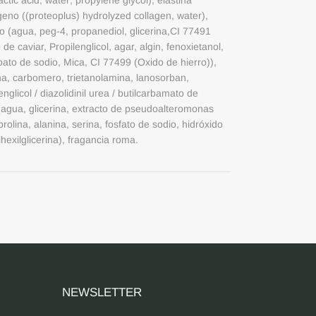
lactic acid; water; propylene glycol), elastina
ágeno ((proteoplus) hydrolyzed collagen, water),
jo (agua, peg-4, propanediol, glicerina,CI 77491
 de caviar, Propilenglicol, agar, algin, fenoxietanol,
ato de sodio, Mica, CI 77499 (Oxido de hierro)),
ina, carbomero, trietanolamina, lanosorban,
englicol / diazolidinil urea / butilcarbamato de
(agua, glicerina, extracto de pseudoalteromonas
olina, alanina, serina, fosfato de sodio, hidróxido
tilhexilglicerina), fragancia roma.
NEWSLETTER