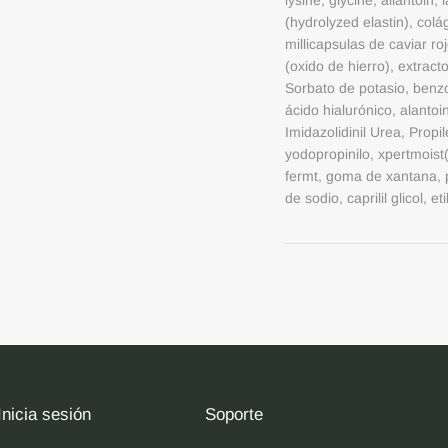
lysine; glycine; allantoin; 
(hydrolyzed elastin), col
millicapsulas de caviar ro
(oxido de hierro), extracto
Sorbato de potasio, benzo
ácido hialurónico, alanto
Imidazolidinil Urea, Propil
yodopropinilo, xpertmoist
fermt, goma de xantana, pr
de sodio, caprilil glicol, e
Inicia sesión
Soporte